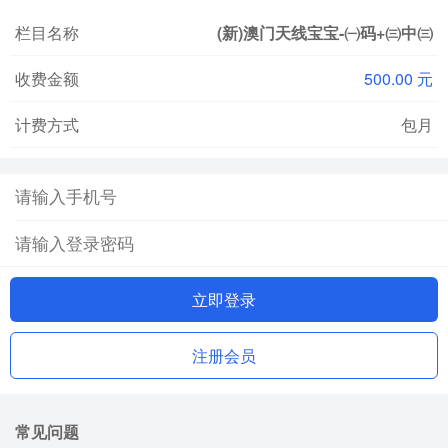
栏目名称
(新)澳门天线宝宝-㈠码+㈢中㈢
收费金额
500.00 元
计费方式
包月
立即登录
注册会员
常见问题